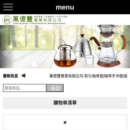
menu
toggle
navigation
最新訊息
萬德豐實業有限公司-彰化咖啡壺|咖啡手沖壺|玻
購物車清單