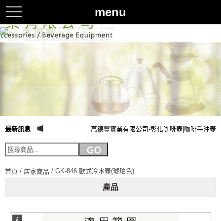
menu
toggle
navigation
最新訊息
萬德豐實業有限公司-彰化咖啡壺|咖啡手沖壺|
/
/ GK-846 歐式冷水壺(琥珀色)
首頁
店家商品
產品