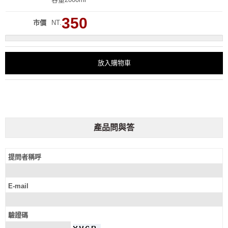
350
市價
NT.
放入購物車
產品問與答
提問者稱呼
E-mail
驗證碼