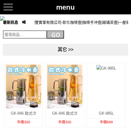
menu
toggle
navigation
最新訊息
萬德豐實業有限公司-彰化咖啡壺|咖啡手沖壺|玻璃茶壺|一屋
其它 >>
GK-846 歐式冷
GK-846 歐式冷
GK-985L
市價300
市價300
市價899