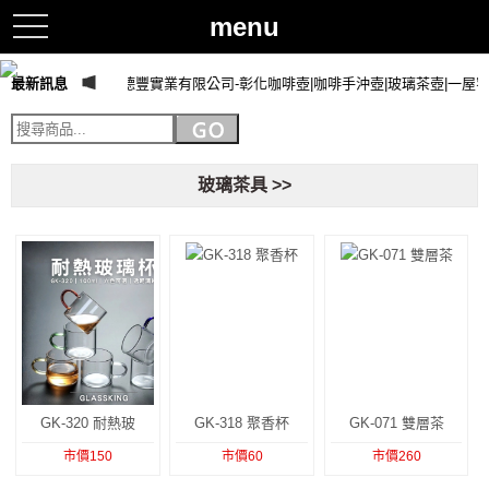
menu
toggle
navigation
最新訊息
萬德豐實業有限公司-彰化咖啡壺|咖啡手沖壺|玻璃茶壺|一屋
玻璃茶具 >>
GK-320 耐熱玻
GK-318 聚香杯
GK-071 雙層茶
市價150
市價60
市價260